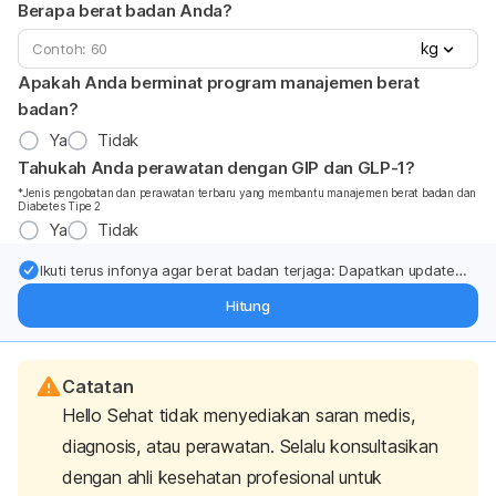
Berapa berat badan Anda?
kg
Apakah Anda berminat program manajemen berat
badan?
Ya
Tidak
Tahukah Anda perawatan dengan GIP dan GLP-1?
*Jenis pengobatan dan perawatan terbaru yang membantu manajemen berat badan dan
Diabetes Tipe 2
Ya
Tidak
Ikuti terus infonya agar berat badan terjaga: Dapatkan update
dari pakar mengenai dukungan dan perawatan berat badan
Hitung
langsung ke inbox Anda.
Catatan
Hello Sehat tidak menyediakan saran medis,
diagnosis, atau perawatan. Selalu konsultasikan
dengan ahli kesehatan profesional untuk