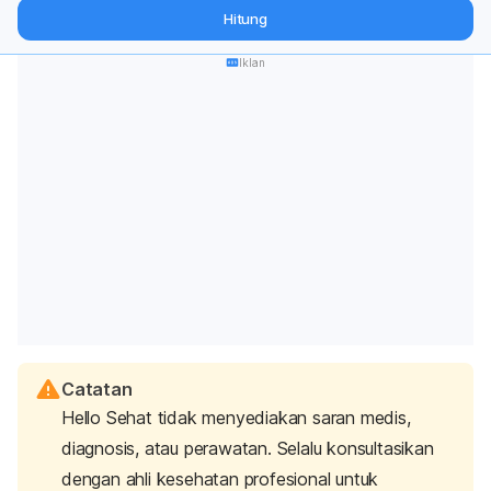
dari pakar mengenai dukungan dan perawatan berat badan
Hitung
langsung ke inbox Anda.
Iklan
Catatan
Hello Sehat tidak menyediakan saran medis,
diagnosis, atau perawatan. Selalu konsultasikan
dengan ahli kesehatan profesional untuk