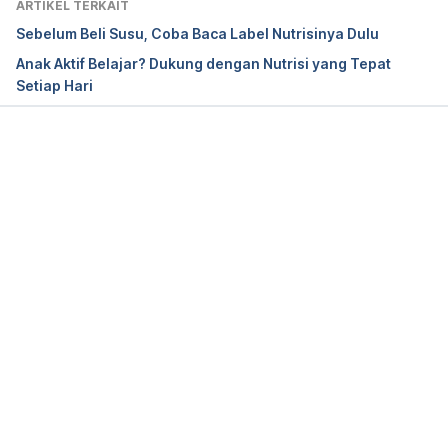
ARTIKEL TERKAIT
appetitesuppressing-foods-6098.html [Accessed 11 
Sebelum Beli Susu, Coba Baca Label Nutrisinya Dulu
Apr. 2017].
Anak Aktif Belajar? Dukung dengan Nutrisi yang Tepat
Setiap Hari
Petre, Alina. 
18 Science-Based Ways to Reduce 
Hunger and Appetite
. [online] Authority Nutrition. 
Available at: https://authoritynutrition.com/18-
ways-reduce-hunger-appetite/ [Accessed 11 Apr. 
Memuat...
2017].
Cespedes, A. (2015). 
Can Ginger Help You Lose 
Weight?
. [online] Available at: 
http://www.livestrong.com/article/280367-how-
ginger-helps-you-lose-weight/ [Accessed 11 Apr. 
2017].