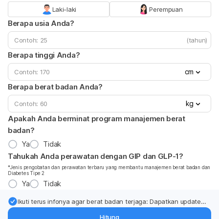
Laki-laki
Perempuan
Berapa usia Anda?
(tahun)
Berapa tinggi Anda?
cm
Berapa berat badan Anda?
kg
Apakah Anda berminat program manajemen berat
badan?
Ya
Tidak
Tahukah Anda perawatan dengan GIP dan GLP-1?
*Jenis pengobatan dan perawatan terbaru yang membantu manajemen berat badan dan
Diabetes Tipe 2
Ya
Tidak
Ikuti terus infonya agar berat badan terjaga: Dapatkan update
dari pakar mengenai dukungan dan perawatan berat badan
Hitung