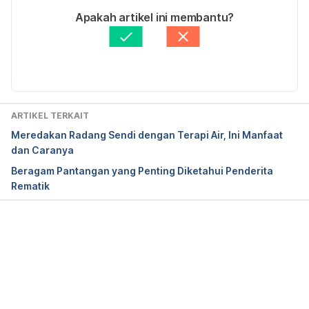
http://www.webmd.com/pain-management/carpal-
Ditulis oleh 
Yuliati Iswandiari
Apakah artikel ini membantu?
tunnel/carpal-tunnel-syndrome-topic-overview#1. 
Ditinjau secara medis oleh
dr. Yusra Firdaus
Accessed 15/03/2017.
Diperbarui oleh: 
Ririn Sjafriani
Trigger Finger. 
http://www.webmd.com/osteoarthritis/guide/trigger
-finger#1. Accessed 15/03/2017.
ARTIKEL TERKAIT
Meredakan Radang Sendi dengan Terapi Air, Ini Manfaat
dan Caranya
Beragam Pantangan yang Penting Diketahui Penderita
Rematik
Memuat...