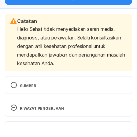
langsung ke inbox Anda.
Catatan
Hello Sehat tidak menyediakan saran medis,
diagnosis, atau perawatan. Selalu konsultasikan
dengan ahli kesehatan profesional untuk
mendapatkan jawaban dan penanganan masalah
kesehatan Anda.
SUMBER
Repetitive strain injury (RSI). 
http://www.nhs.uk/Conditions/Repetitive-strain-
RIWAYAT PENGERJAAN
injury/Pages/Introduction.aspx. Accessed 
15/03/2017.
Versi Terbaru
Carpal Tunnel Syndrome – Topic Overview. 
26/03/2021