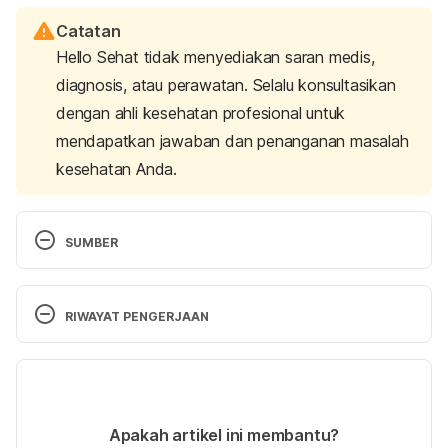
Catatan
Hello Sehat tidak menyediakan saran medis,
diagnosis, atau perawatan. Selalu konsultasikan
dengan ahli kesehatan profesional untuk
mendapatkan jawaban dan penanganan masalah
kesehatan Anda.
SUMBER
Williams, A. (2024). 
What is supportive therapy?
BetterHelp. Retrieved August 26, 2024, from 
RIWAYAT PENGERJAAN
https://www.betterhelp.com/advice/therapy/what-
is-supportive-therapy/
Versi Terbaru
Is brief supportive psychotherapy right for you?
29/08/2024
(2022). Columbia University Irving Medical Center. 
Ditulis oleh 
Satria Aji Purwoko
Apakah artikel ini membantu?