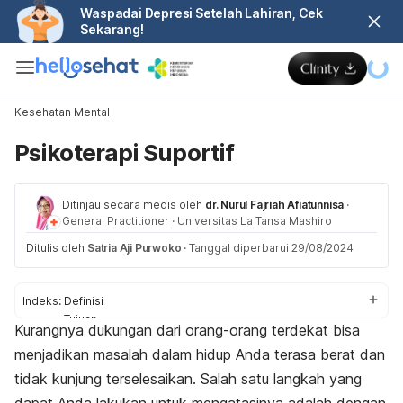
Waspadai Depresi Setelah Lahiran, Cek
Sekarang!
Kesehatan Mental
Psikoterapi Suportif
Ditinjau secara medis oleh
dr. Nurul Fajriah Afiatunnisa
·
General Practitioner
·
Universitas La Tansa Mashiro
Ditulis oleh
Satria Aji Purwoko
·
Tanggal diperbarui 29/08/2024
Indeks:
Definisi
Tujuan
Kurangnya dukungan dari orang-orang terdekat bisa
Teknik
menjadikan masalah dalam hidup Anda terasa berat dan
Prosedur
tidak kunjung terselesaikan. Salah satu langkah yang