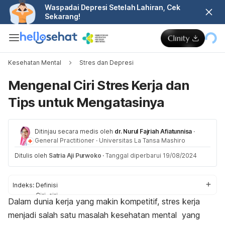
Waspadai Depresi Setelah Lahiran, Cek
Sekarang!
Kesehatan Mental
Stres dan Depresi
Mengenal Ciri Stres Kerja dan
Tips untuk Mengatasinya
Ditinjau secara medis oleh
dr. Nurul Fajriah Afiatunnisa
·
General Practitioner
·
Universitas La Tansa Mashiro
Ditulis oleh
Satria Aji Purwoko
·
Tanggal diperbarui 19/08/2024
Indeks:
Definisi
Ciri-ciri
Dalam dunia kerja yang makin kompetitif, stres kerja
Penyebab
menjadi salah satu masalah kesehatan mental yang
Cara mengatasi