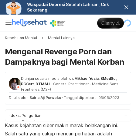
Waspadai Depresi Setelah Lahiran, Cek
Sekarang!
Kesehatan Mental
Mental Lainnya
Mengenal Revenge Porn dan
Dampaknya bagi Mental Korban
Ditinjau secara medis oleh
dr. Mikhael Yosia, BMedSci,
PGCert, DTM&H.
·
General Practitioner
·
Medicine Sans
Frontières (MSF)
Ditulis oleh
Satria Aji Purwoko
·
Tanggal diperbarui 05/06/2023
Indeks:
Pengertian
Dampak
Kasus kejahatan siber makin marak belakangan ini.
Aturan hukum
Salah satu yang cukup mencuri perhatian adalah
Hal yang harus dilakukan