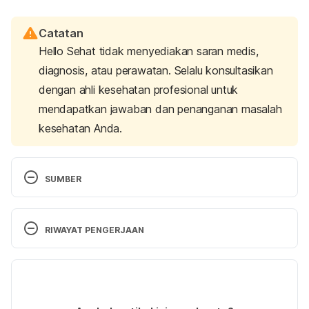
Catatan
Hello Sehat tidak menyediakan saran medis,
diagnosis, atau perawatan. Selalu konsultasikan
dengan ahli kesehatan profesional untuk
mendapatkan jawaban dan penanganan masalah
kesehatan Anda.
SUMBER
Ville, J. R. (2017). 
Revenge pornography. 
Middle 
Tennessee State University. Retrieved May 25, 
RIWAYAT PENGERJAAN
2023, from 
https://www.mtsu.edu/first-
amendment/article/1532/revenge-pornography
Versi Terbaru
Dealing with revenge porn and “Sextortion”.
 (2022). 
05/06/2023
HelpGuide.org. Retrieved May 25, 2023, from 
Ditulis oleh 
Satria Aji Purwoko