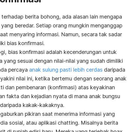
k terhadap berita bohong, ada alasan lain mengapa
 yang beredar. Setiap orang mungkin menganggap
 saat menyaring informasi. Namun, secara tak sadar
ki bias konfirmasi.
ogi, bias konfirmasi adalah kecenderungan untuk
 yang sesuai dengan nilai-nilai yang sudah dimiliki
nda percaya
anak sulung pasti lebih cerdas
daripada
akini nilai ini, ketika bertemu dengan seorang anak
ti dan pembenaran (konfirmasi) atas keyakinan
an fakta dan kejadian nyata di mana anak bungsu
 daripada kakak-kakaknya.
ngaburkan pikiran saat menerima informasi yang
dia sosial, atau aplikasi
chatting.
Misalnya berita
rit di rupiah edisi baru. Mereka yang terjebak hoax