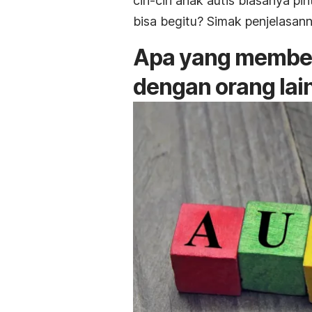
ciri-ciri anak autis biasanya 
bisa begitu? Simak penjelasann
Apa yang membed
dengan orang lai