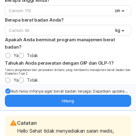
Berapa tinggi Anda?
cm
Berapa berat badan Anda?
kg
Apakah Anda berminat program manajemen berat
badan?
Ya
Tidak
Tahukah Anda perawatan dengan GIP dan GLP-1?
*Jenis pengobatan dan perawatan terbaru yang membantu manajemen berat badan dan
Diabetes Tipe 2
Ya
Tidak
Ikuti terus infonya agar berat badan terjaga: Dapatkan update
dari pakar mengenai dukungan dan perawatan berat badan
Hitung
langsung ke inbox Anda.
Catatan
Hello Sehat tidak menyediakan saran medis,