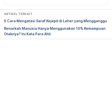
With Dementia. 
Journal of Gerontology.
2005 (60): 
380-384
ARTIKEL TERKAIT
5 Cara Mengatasi Saraf Kejepit di Leher yang Mengganggu
Kawashima R. Train Your Brain. 
Kumon Publishing 
Benarkah Manusia Hanya Menggunakan 10% Kemampuan
Co. 
2001 : 32-35
Otaknya? Ini Kata Para Ahli
Interesting Facts about e. 
Sutra: International 
Journal of Mathematical Science Education. 
2009 
(2): 31
Memuat...