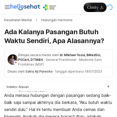
Kesehatan Mental
Hubungan Harmonis
Ada Kalanya Pasangan Butuh
Waktu Sendiri, Apa Alasannya?
Ditinjau secara medis oleh
dr. Mikhael Yosia, BMedSci,
PGCert, DTM&H.
·
General Practitioner
·
Medicine Sans
Frontières (MSF)
Ditulis oleh
Satria Aji Purwoko
·
Tanggal diperbarui 18/07/2023
Indeks:
Alasan
Cara menghadapi
Anda merasa hubungan dengan pasangan sedang baik-
Tips hubungan
baik saja sampai akhirnya dia berkata, “Aku butuh waktu
sendiri dulu.” Hal ini tentu membuat Anda cemas dan
khawatir. Apakah dia merasa bosan? Atau, adakah