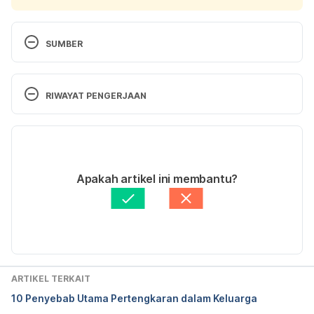
SUMBER
In an Emotionally Abusive Relationship? 5 Steps to 
Take 
RIWAYAT PENGERJAAN
http://psychcentral.com/blog/archives/2012/07/12/i
n-an-emotionally-abusive-relationship-5-steps-to-
Versi Terbaru
take/ accessed Sept 28, 2016
17/11/2022
Breaking Free From an Abusive Partner 
Ditulis oleh 
Ajeng Quamila
Apakah artikel ini membantu?
https://www.mentalhelp.net/blogs/breaking-free-
Ditinjau secara medis oleh
dr. Andreas Wilson 
from-an-abusive-partner/ accessed Sept 28, 2016
Setiawan, M.Kes.
Diperbarui oleh: 
Ihda Fadila
How to Break Free From Someone That 
Emotionally Hurts You 
http://oureverydaylife.com/break-someone-
ARTIKEL TERKAIT
emotionally-hurts-20594.html accessed Sept 28, 
10 Penyebab Utama Pertengkaran dalam Keluarga
2016