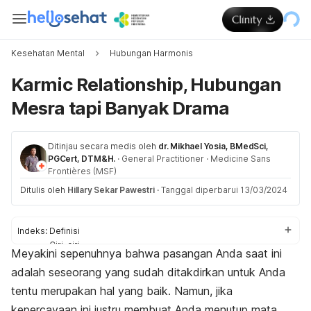
Kesehatan Mental
Hubungan Harmonis
Karmic Relationship, Hubungan
Mesra tapi Banyak Drama
Ditinjau secara medis oleh
dr. Mikhael Yosia, BMedSci,
PGCert, DTM&H.
·
General Practitioner
·
Medicine Sans
Frontières (MSF)
Ditulis oleh
Hillary Sekar Pawestri
·
Tanggal diperbarui 13/03/2024
Indeks:
Definisi
Ciri-ciri
Meyakini sepenuhnya bahwa pasangan Anda saat ini
Cara mengatasi
adalah seseorang yang sudah ditakdirkan untuk Anda
tentu merupakan hal yang baik. Namun, jika
kepercayaan ini justru membuat Anda menutup mata