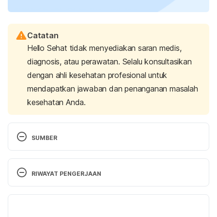
Catatan
Hello Sehat tidak menyediakan saran medis,
diagnosis, atau perawatan. Selalu konsultasikan
dengan ahli kesehatan profesional untuk
mendapatkan jawaban dan penanganan masalah
kesehatan Anda.
SUMBER
I’m afraid of losing someone
. (2023, March 2). 
Mental Health America. Retrieved 04 March 2024 
RIWAYAT PENGERJAAN
from 
https://screening.mhanational.org/content/im-
afraid-losing-someone/
.
Versi Terbaru
The GoodTherapy.org Team. (2019, August 29). 
15 
13/03/2024