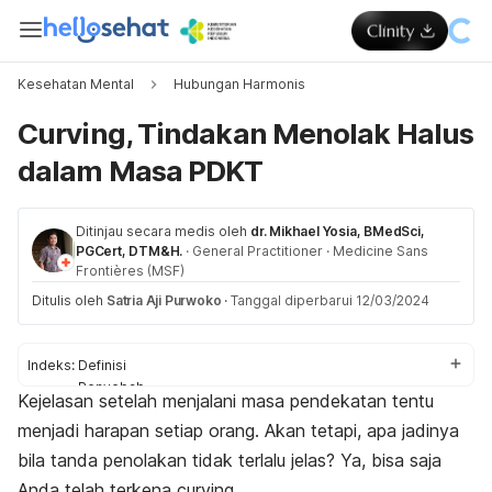
Kesehatan Mental
Hubungan Harmonis
Curving, Tindakan Menolak Halus
dalam Masa PDKT
Ditinjau secara medis oleh
dr. Mikhael Yosia, BMedSci,
PGCert, DTM&H.
·
General Practitioner
·
Medicine Sans
Frontières (MSF)
Ditulis oleh
Satria Aji Purwoko
·
Tanggal diperbarui 12/03/2024
Indeks:
Definisi
Penyebab
Kejelasan setelah menjalani masa pendekatan tentu
Tanda-tanda
menjadi harapan setiap orang. Akan tetapi, apa jadinya
Tips menghadapi
bila tanda penolakan tidak terlalu jelas? Ya, bisa saja
Anda telah terkena
curving
.