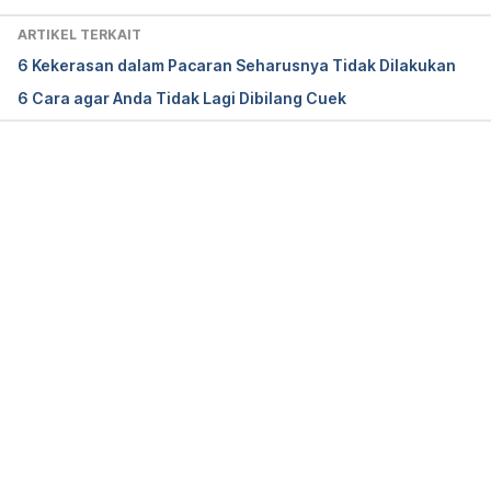
26578176/curving-dating-trend/
ARTIKEL TERKAIT
6 Kekerasan dalam Pacaran Seharusnya Tidak Dilakukan
Joyce, C. (2022). 
How to deal with rejection.
6 Cara agar Anda Tidak Lagi Dibilang Cuek
PsychAlive. Retrieved March 4, 2024, from 
https://www.psychalive.org/how-to-deal-with-
rejection/
Memuat...
Freedman, G., Hales, A. H., Powell, D. N., Le, B., & 
Williams, K. D. (2022). The role of gender and 
safety concerns in romantic rejection decisions.
Journal of Experimental Social Psychology, 102
, 
104368. 
https://doi.org/10.1016/j.jesp.2022.104368