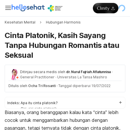
Kesehatan Mental
Hubungan Harmonis
Cinta Platonik, Kasih Sayang
Tanpa Hubungan Romantis atau
Seksual
Ditinjau secara medis oleh
dr. Nurul Fajriah Afiatunnisa
·
General Practitioner
·
Universitas La Tansa Mashiro
Ditulis oleh
Ocha Tri Rosanti
·
Tanggal diperbarui 19/07/2022
Indeks:
Apa itu cinta platonik?
Ciri-ciri cinta platonik
Biasanya, orang beranggapan kalau kata “cinta” lebih
Manfaat hubungan platonik
cocok untuk menggambarkan hubungan dengan
pasangan, tetapi ternyata tidak dengan cinta platonik.