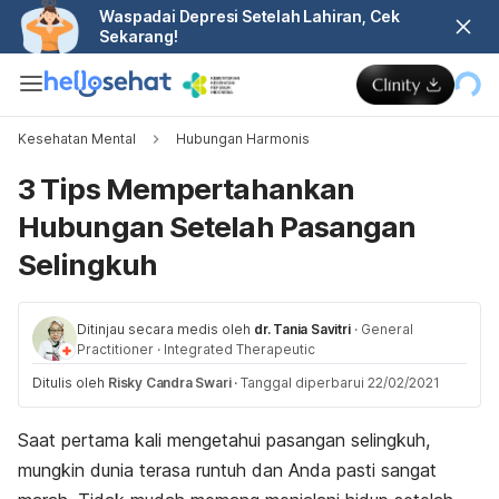
Waspadai Depresi Setelah Lahiran, Cek
Sekarang!
Kesehatan Mental
Hubungan Harmonis
3 Tips Mempertahankan
Hubungan Setelah Pasangan
Selingkuh
Ditinjau secara medis oleh
dr. Tania Savitri
·
General
Practitioner
·
Integrated Therapeutic
Ditulis oleh
Risky Candra Swari
·
Tanggal diperbarui 22/02/2021
Saat pertama kali mengetahui pasangan selingkuh,
mungkin dunia terasa runtuh dan Anda pasti sangat