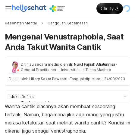
Kesehatan Mental
Gangguan Kecemasan
Mengenal Venustraphobia, Saat
Anda Takut Wanita Cantik
Ditinjau secara medis oleh
dr. Nurul Fajriah Afiatunnisa
·
General Practitioner
·
Universitas La Tansa Mashiro
Ditulis oleh
Hillary Sekar Pawestri
·
Tanggal diperbarui 24/03/2023
Indeks:
Definisi
Tanda dan gejala
Wanita cantik biasanya akan membuat seseorang
Penyebab
tertarik. Namun, bagaimana jika ada orang yang justru
Diagnosis
Cara mengatasi
merasa ketakutan saat melihat wanita cantik? Kondisi ini
dikenal juga sebagai
venustraphobia
.