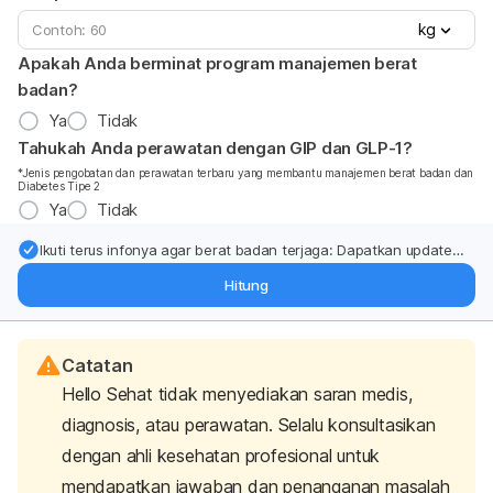
kg
Apakah Anda berminat program manajemen berat
badan?
Ya
Tidak
Tahukah Anda perawatan dengan GIP dan GLP-1?
*Jenis pengobatan dan perawatan terbaru yang membantu manajemen berat badan dan
Diabetes Tipe 2
Ya
Tidak
Ikuti terus infonya agar berat badan terjaga: Dapatkan update
dari pakar mengenai dukungan dan perawatan berat badan
Hitung
langsung ke inbox Anda.
Catatan
Hello Sehat tidak menyediakan saran medis,
diagnosis, atau perawatan. Selalu konsultasikan
dengan ahli kesehatan profesional untuk
mendapatkan jawaban dan penanganan masalah