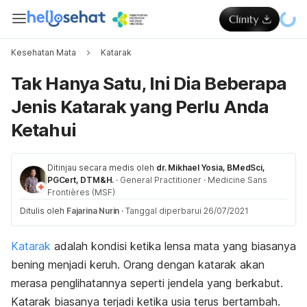
Kesehatan Mata
Katarak
Tak Hanya Satu, Ini Dia Beberapa
Jenis Katarak yang Perlu Anda
Ketahui
Ditinjau secara medis oleh
dr. Mikhael Yosia, BMedSci,
PGCert, DTM&H.
·
General Practitioner
·
Medicine Sans
Frontières (MSF)
Ditulis oleh
Fajarina Nurin
·
Tanggal diperbarui 26/07/2021
Katarak
adalah kondisi ketika lensa mata yang biasanya
bening menjadi keruh. Orang dengan katarak akan
merasa penglihatannya seperti jendela yang berkabut.
Katarak biasanya terjadi ketika usia terus bertambah.