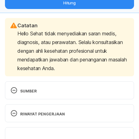
Hitung
langsung ke inbox Anda.
Catatan
Hello Sehat tidak menyediakan saran medis,
diagnosis, atau perawatan. Selalu konsultasikan
dengan ahli kesehatan profesional untuk
mendapatkan jawaban dan penanganan masalah
kesehatan Anda.
SUMBER
Dry Eyes After LASIK. (2023). Optometris Network. 
Retrieved January 9, 2023 from
RIWAYAT PENGERJAAN
https://www.optometrists.org/general-practice-
optometry/optical/guide-to-laser-refractive-
Versi Terbaru
surgery/dry-eyes-after-lasik/