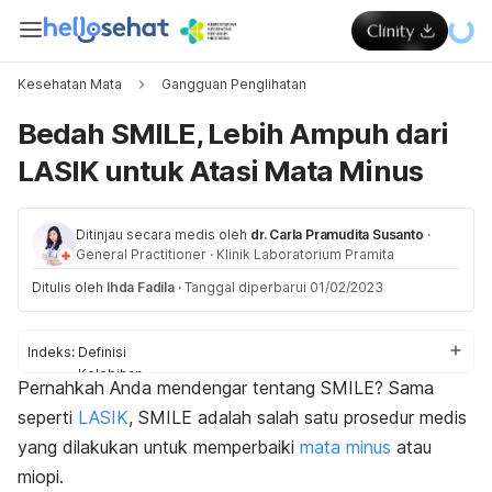
Kesehatan Mata
Gangguan Penglihatan
Bedah SMILE, Lebih Ampuh dari
LASIK untuk Atasi Mata Minus
Ditinjau secara medis oleh
dr. Carla Pramudita Susanto
·
General Practitioner
·
Klinik Laboratorium Pramita
Ditulis oleh
Ihda Fadila
·
Tanggal diperbarui 01/02/2023
Indeks:
Definisi
Kelebihan
Pernahkah Anda mendengar tentang SMILE? Sama
Kekurangan
seperti
LASIK
, SMILE adalah salah satu prosedur medis
yang dilakukan untuk memperbaiki
mata minus
atau
miopi.