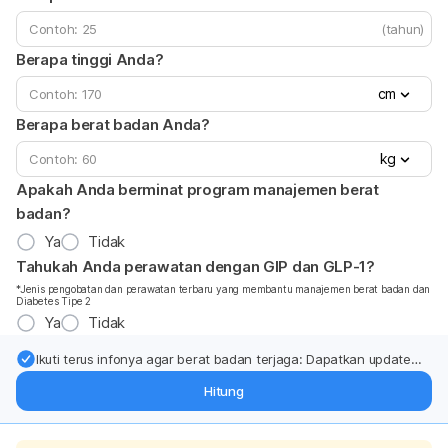
(tahun)
Berapa tinggi Anda?
cm
Berapa berat badan Anda?
kg
Apakah Anda berminat program manajemen berat
badan?
Ya
Tidak
Tahukah Anda perawatan dengan GIP dan GLP-1?
*Jenis pengobatan dan perawatan terbaru yang membantu manajemen berat badan dan
Diabetes Tipe 2
Ya
Tidak
Ikuti terus infonya agar berat badan terjaga: Dapatkan update
dari pakar mengenai dukungan dan perawatan berat badan
Hitung
langsung ke inbox Anda.