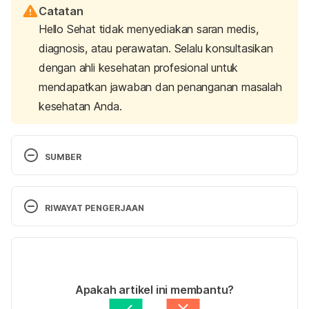
Catatan
Hello Sehat tidak menyediakan saran medis,
diagnosis, atau perawatan. Selalu konsultasikan
dengan ahli kesehatan profesional untuk
mendapatkan jawaban dan penanganan masalah
kesehatan Anda.
SUMBER
Given, Barbara, and Charles W Given. “Older adults 
and cancer treatment.” 
Cancer
 vol. 113,12 Suppl 
RIWAYAT PENGERJAAN
(2008): 3505-11. doi:10.1002/cncr.23939 accessed 
Sep 5 2019. 
Versi Terbaru
Cancer Care Decisions for Older Adults 
31/03/2021
https://www.cancer.net/navigating-cancer-
Ditulis oleh 
Nabila Azmi
Apakah artikel ini membantu?
care/older-adults/cancer-care-decisions-older-
Ditinjau secara medis oleh
dr. Yusra Firdaus