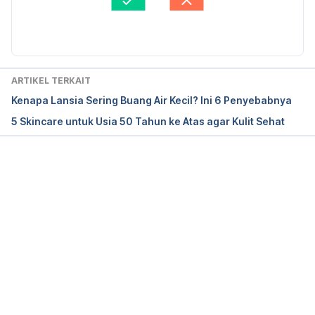
adults
 accessed Sep 5 2019. 
Diperbarui oleh: 
Ririn Sjafriani
Age Appropriate: Treating Cancer in The Older 
Person 
https://www.mskcc.org/blog/age-
appropriate-treating-older-person
 accessed Sep 5 
ARTIKEL TERKAIT
2019. 
Kenapa Lansia Sering Buang Air Kecil? Ini 6 Penyebabnya
5 Skincare untuk Usia 50 Tahun ke Atas agar Kulit Sehat
Memuat...