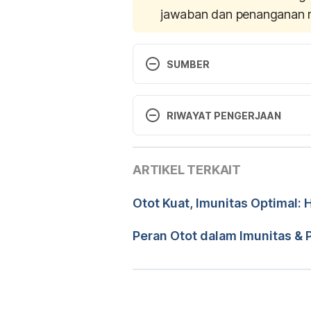
jawaban dan penanganan 
SUMBER
https://www.cancer.gov/publicati
RIWAYAT PENGERJAAN
vaccine
 Diakses pada 6 Juli 201
Versi Terbaru
Quadrivalent Influenza Vaccine. 
ARTIKEL TERKAIT
07/09/2020
Diakses pada 6 Juli 2019.
Ditulis oleh 
Diah Ayu Lestari
Otot Kuat, Imunitas Optimal: 
Flu Shot. 
https://www.cdc.gov/fl
Ditinjau secara medis oleh
d
Diperbarui oleh: 
dr. Yusra Fi
Peran Otot dalam Imunitas & 
Types of seasonal influenza vacc
topics/communicable-diseases/in
vaccine
 Diakses pada 6 Juli 201