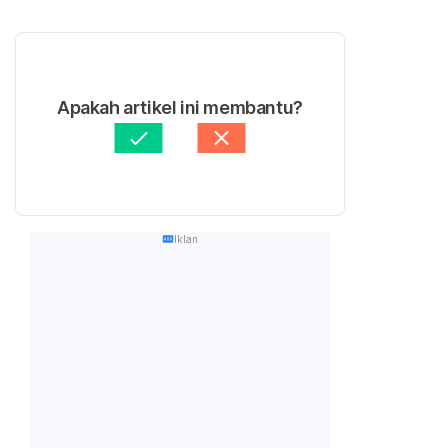
Apakah artikel ini membantu?
Iklan