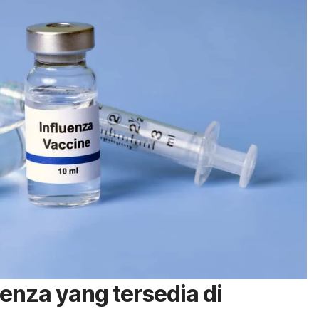
uenza yang tersedia di