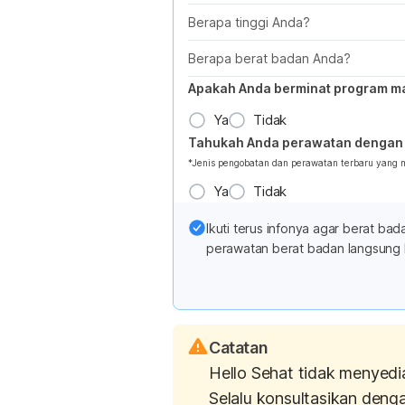
Berapa tinggi Anda?
Berapa berat badan Anda?
Apakah Anda berminat program m
Ya
Tidak
Tahukah Anda perawatan dengan 
*Jenis pengobatan dan perawatan terbaru yang
Ya
Tidak
Ikuti terus infonya agar berat b
perawatan berat badan langsung 
Catatan
Hello Sehat tidak menyedi
Selalu konsultasikan deng