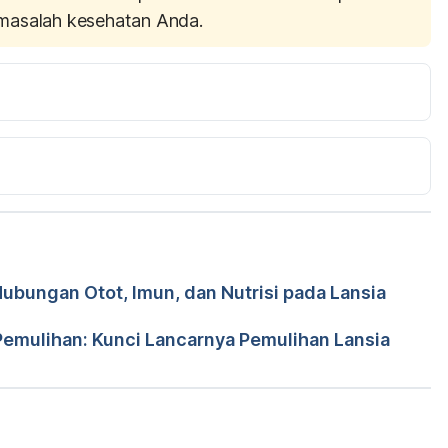
masalah kesehatan Anda.
Definition of trivalent influenza vaccine. 
ons/dictionaries/cancer-drug/def/trivalent-influenza-
9.
https://www.cdc.gov/flu/prevent/quadrivalent.htm
Hubungan Otot, Imun, dan Nutrisi pada Lansia
u/prevent/flushot.htm
 Diakses pada 6 Juli 2019.
r. Yusra Firdaus
rdaus
Pemulihan: Kunci Lancarnya Pemulihan Lansia
ine. 
http://www.euro.who.int/en/health-
fluenza/vaccination/types-of-seasonal-influenza-
9.
High-dose flu vaccine, brand name Fluzone High-Dose. 