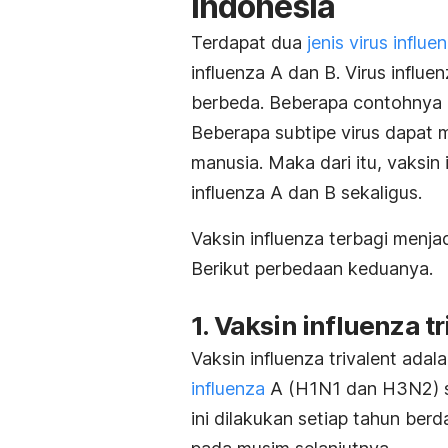
Indonesia
Terdapat dua
jenis virus influe
influenza A dan B. Virus influe
berbeda. Beberapa contohnya
Beberapa subtipe virus dapat 
manusia. Maka dari itu, vaksin
influenza A dan B sekaligus.
Vaksin influenza terbagi menjad
Berikut perbedaan keduanya.
1. Vaksin influenza tr
Vaksin influenza trivalent ad
influenza
A (H1N1 dan H3N2) ser
ini dilakukan setiap tahun ber