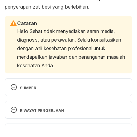
penyerapan zat besi yang berlebihan.
Catatan
Hello Sehat tidak menyediakan saran medis,
diagnosis, atau perawatan. Selalu konsultasikan
dengan ahli kesehatan profesional untuk
mendapatkan jawaban dan penanganan masalah
kesehatan Anda.
SUMBER
Cunningham, E. (2016). Is There a Special Diet for 
Thalassemia?. 
Journal Of The Academy Of Nutrition 
RIWAYAT PENGERJAAN
And Dietetics
, 
116
(8), 1360. 
https://doi.org/10.1016/j.jand.2016.06.001
Versi Terbaru
Fung, E. (2016). The importance of nutrition for 
18/05/2021