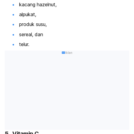
kacang hazelnut,
alpukat,
produk susu,
sereal, dan
telur.
Iklan
5. Vitamin C