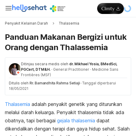
Penyakit Kelainan Darah
Thalasemia
Panduan Makanan Bergizi untuk
Orang dengan Thalassemia
Ditinjau secara medis oleh
dr. Mikhael Yosia, BMedSci,
PGCert, DTM&H.
·
General Practitioner
·
Medicine Sans
Frontières (MSF)
Ditulis oleh
Rr. Bamandhita Rahma Setiaji
·
Tanggal diperbarui
18/05/2021
Thalasemia
adalah penyakit genetik yang diturunkan
melalui darah keluarga. Penyakit thalasemia tidak ada
obatnya, tapi berbagai
gejala thalasemia
dapat
dikendalikan dengan terapi dan gaya hidup sehat. Salah