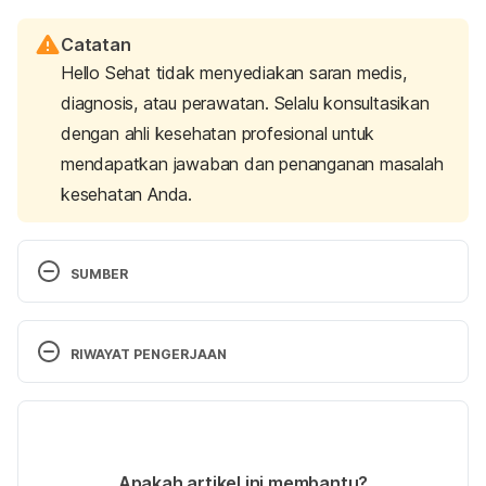
Catatan
Hello Sehat tidak menyediakan saran medis,
diagnosis, atau perawatan. Selalu konsultasikan
dengan ahli kesehatan profesional untuk
mendapatkan jawaban dan penanganan masalah
kesehatan Anda.
SUMBER
Eosinophilia. (2020). Retrieved 6 August 2020, from 
https://www.mayoclinic.org/symptoms/eosinophilia/
RIWAYAT PENGERJAAN
basics/definition/sym-20050752
Versi Terbaru
Eosinophilia: Causes, Treatment. (2020). Retrieved 
6 August 2020, from 
24/09/2021
https://my.clevelandclinic.org/health/diseases/17710
Ditulis oleh 
Fajarina Nurin
Apakah artikel ini membantu?