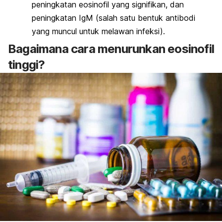
peningkatan eosinofil yang signifikan, dan
peningkatan IgM (salah satu bentuk antibodi
yang muncul untuk melawan infeksi).
Bagaimana cara menurunkan eosinofil
tinggi?