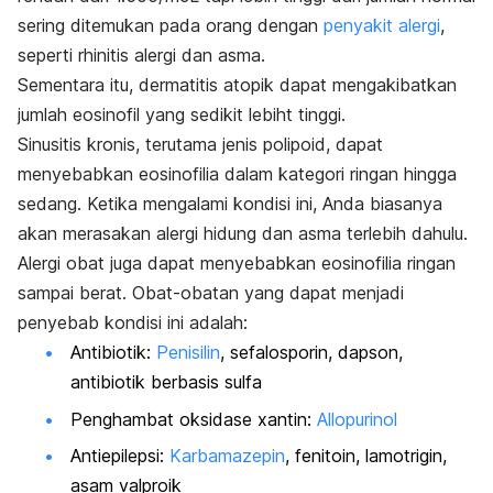
sering ditemukan pada orang dengan
penyakit alergi
,
seperti rhinitis alergi dan asma.
Sementara itu, dermatitis atopik dapat mengakibatkan
jumlah eosinofil yang sedikit lebiht tinggi.
Sinusitis kronis, terutama jenis polipoid, dapat
menyebabkan eosinofilia dalam kategori ringan hingga
sedang. Ketika mengalami kondisi ini, Anda biasanya
akan merasakan alergi hidung dan asma terlebih dahulu.
Alergi obat juga dapat menyebabkan eosinofilia ringan
sampai berat. Obat-obatan yang dapat menjadi
penyebab kondisi ini adalah:
Antibiotik:
Penisilin
, sefalosporin, dapson,
antibiotik berbasis sulfa
Penghambat oksidase xantin:
Allopurinol
Antiepilepsi:
Karbamazepin
, fenitoin, lamotrigin,
asam valproik