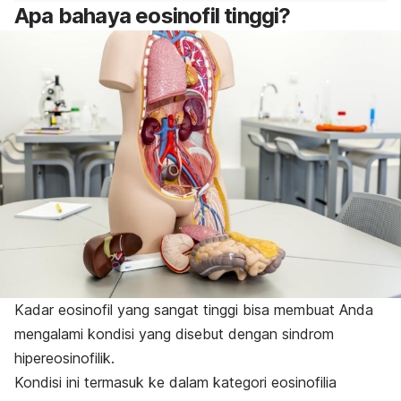
Apa bahaya eosinofil tinggi?
Kadar eosinofil yang sangat tinggi bisa membuat Anda
mengalami kondisi yang disebut dengan sindrom
hipereosinofilik.
Kondisi ini termasuk ke dalam kategori eosinofilia