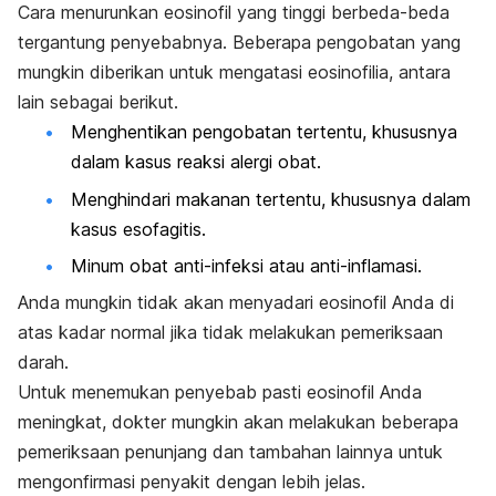
Cara menurunkan eosinofil yang tinggi berbeda-beda
tergantung penyebabnya. Beberapa pengobatan yang
mungkin diberikan untuk mengatasi eosinofilia, antara
lain sebagai berikut.
Menghentikan pengobatan tertentu, khususnya
dalam kasus reaksi alergi obat.
Menghindari makanan tertentu, khususnya dalam
kasus esofagitis.
Minum obat anti-infeksi atau anti-inflamasi.
Anda mungkin tidak akan menyadari eosinofil Anda di
atas kadar normal jika tidak melakukan pemeriksaan
darah.
Untuk menemukan penyebab pasti eosinofil Anda
meningkat, dokter mungkin akan melakukan beberapa
pemeriksaan penunjang dan tambahan lainnya untuk
mengonfirmasi penyakit dengan lebih jelas.