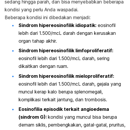
sedang hingga parah, dan bisa menyebabkan beberapa
kondisi yang perlu Anda waspadai.
Beberapa kondisi ini dibedakan menjadi:
Sindrom hipereosinofilik idiopatik:
eosinofil
lebih dari 1.500/mcL darah dengan kerusakan
organ tahap akhir.
Sindrom hipereosinofilik limfoproliferatif:
eosinofil lebih dari 1.500/mcL darah, sering
dikaitkan dengan ruam.
Sindrom hipereosinofilik mieloproliferatif:
eosinofil lebih dari 1.500/mcL darah, gejala yang
muncul kerap kalo berupa splenomegali,
komplikasi terkait jantung, dan trombosis.
Eosinofilia episodik terkait angioedema
(sindrom G):
kondisi yang muncul bisa berupa
demam siklis, pembengkakan, gatal-gatal, pruritus,