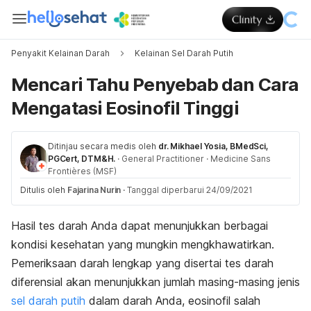
Penyakit Kelainan Darah
Kelainan Sel Darah Putih
Mencari Tahu Penyebab dan Cara
Mengatasi Eosinofil Tinggi
Ditinjau secara medis oleh
dr. Mikhael Yosia, BMedSci,
PGCert, DTM&H.
·
General Practitioner
·
Medicine Sans
Frontières (MSF)
Ditulis oleh
Fajarina Nurin
·
Tanggal diperbarui 24/09/2021
Hasil tes darah Anda dapat menunjukkan berbagai
kondisi kesehatan yang mungkin mengkhawatirkan.
Pemeriksaan darah lengkap yang disertai tes darah
diferensial akan menunjukkan jumlah masing-masing jenis
sel darah putih
dalam darah Anda, eosinofil salah