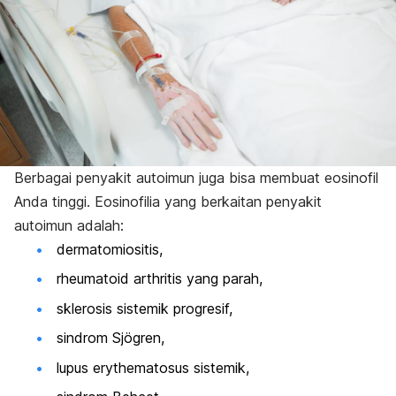
Berbagai penyakit autoimun juga bisa membuat eosinofil
Anda tinggi. Eosinofilia yang berkaitan penyakit
autoimun adalah:
dermatomiositis,
rheumatoid arthritis yang parah,
sklerosis sistemik progresif,
sindrom Sjögren,
lupus erythematosus sistemik,