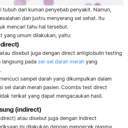
gi tubuh dari kuman penyebab penyakit. Namun,
salahan dan justru menyerang sel sehat. Itu
uk mencari tahu hal tersebut.
t
yang umum dilakukan, yaitu:
(
direct
)
 atau disebut juga dengan
direct antiglobulin testing
n langsung pada
sel-sel darah merah
yang
.
n mencuci sampel darah yang dikumpulkan dalam
i sel darah merah pasien.
Coombs test
direct
idak terikat yang dapat mengacaukan hasil.
sung (
indirect
)
ndirect
) atau disebut juga dengan
indirect
riksaan ini dilakukan dengan mengecek plasma