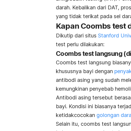
darah. Kebalikan dari DAT, pro
yang tidak terikat pada sel d
Kapan
Coombs test
d
Dikutip dari situs
Stanford Univ
test
perlu dilakukan:
Coombs test
langsung (
d
Coombs test
langsung biasanya
khususnya bayi dengan
penyak
antibodi asing yang sudah mel
kemungkinan penyebab hemolis
Antibodi asing tersebut berasa
bayi. Kondisi ini biasanya terj
ketidakcocokan
golongan dar
Selain itu,
coombs test
langsun