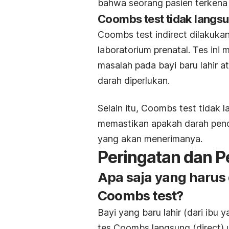
bahwa seorang pasien terkena
Coombs test tidak langs
Coombs test
indirect
dilakukan
laboratorium prenatal. Tes in
masalah pada bayi baru lahir a
darah diperlukan.
Selain itu,
Coombs test
tidak l
memastikan apakah darah pend
yang akan menerimanya.
Peringatan dan 
Apa saja yang harus
Coombs test?
Bayi yang baru lahir (dari ibu 
tes Coombs langsung (
direct
)