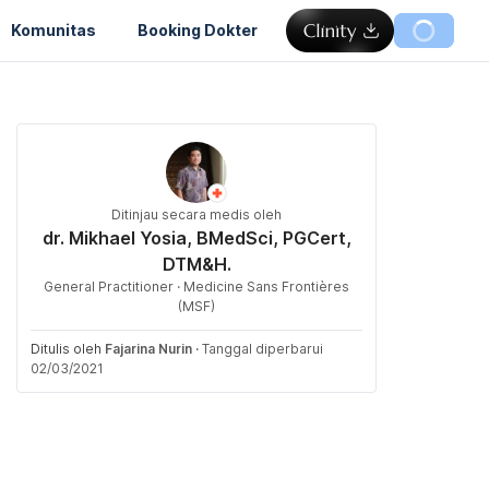
Komunitas
Booking Dokter
Ditinjau secara medis oleh
dr. Mikhael Yosia, BMedSci, PGCert,
DTM&H.
General Practitioner · Medicine Sans Frontières
(MSF)
Ditulis oleh
Fajarina Nurin
·
Tanggal diperbarui
02/03/2021