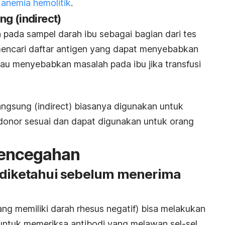
anemia hemolitik
.
ung
(indirect)
 pada sampel darah ibu sebagai bagian dari tes
i mencari daftar antigen yang dapat menyebabkan
tau menyebabkan masalah pada ibu jika transfusi
angsung (
indirect
) biasanya digunakan untuk
onor sesuai dan dapat digunakan untuk orang
Pencegahan
 diketahui sebelum menerima
yang memiliki darah rhesus negatif) bisa melakukan
 untuk memeriksa antibodi yang melawan sel-sel