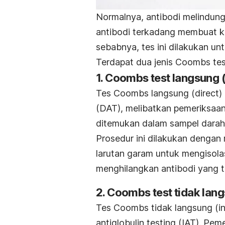
Normalnya, antibodi melindun
antibodi terkadang membuat ke
sebabnya, tes ini dilakukan unt
Terdapat dua jenis
Coombs tes
1.
Coombs test
langsung 
Tes Coombs langsung (
direct
)
(DAT),
melibatkan pemeriksaa
ditemukan dalam sampel darah
Prosedur ini dilakukan denga
larutan garam untuk mengisolas
menghilangkan antibodi yang t
2.
Coombs
test
tidak lang
Tes Coombs tidak langsung (
i
antiglobulin testing (IAT).
Peme