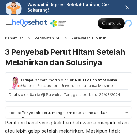
Waspadai Depresi Setelah Lahiran, Cek
Sekarang!
Kehamilan
Perawatan Ibu
Perawatan Tubuh Ibu
3 Penyebab Perut Hitam Setelah
Melahirkan dan Solusinya
Ditinjau secara medis oleh
dr. Nurul Fajriah Afiatunnisa
·
General Practitioner
·
Universitas La Tansa Mashiro
Ditulis oleh
Satria Aji Purwoko
·
Tanggal diperbarui 29/08/2024
Indeks:
Penyebab perut menghitam setelah melahirkan
Bagaimana cara menghilangkan perut hitam setelah
Perut ibu hamil sering kali berubah warna menjadi hitam
melahirkan?
atau lebih gelap setelah melahirkan. Meskipun tidak