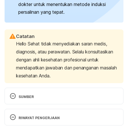
dokter untuk menentukan metode induksi
persalinan yang tepat.
Catatan
Hello Sehat tidak menyediakan saran medis,
diagnosis, atau perawatan. Selalu konsultasikan
dengan ahli kesehatan profesional untuk
mendapatkan jawaban dan penanganan masalah
kesehatan Anda.
SUMBER
Inducing Labor. 
(n.d.). American Pregnancy 
Association. Retrieved November 23, 2023, from 
RIWAYAT PENGERJAAN
https://americanpregnancy.org/healthy-
pregnancy/labor-and-birth/inducing-labor/
Versi Terbaru