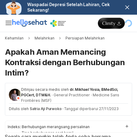
Waspadai Depresi Setelah Lahiran, Cek
Sekarang!
Kehamilan
Melahirkan
Persiapan Melahirkan
Apakah Aman Memancing
Kontraksi dengan Berhubungan
Intim?
Ditinjau secara medis oleh
dr. Mikhael Yosia, BMedSci,
PGCert, DTM&H.
·
General Practitioner
·
Medicine Sans
Frontières (MSF)
Ditulis oleh
Satria Aji Purwoko
·
Tanggal diperbarui 27/11/2023
Indeks:
Berhubungan merangsang persalinan
Tips berhubungan saat hamil
Segala cara mungkin telah Anda coba bersama