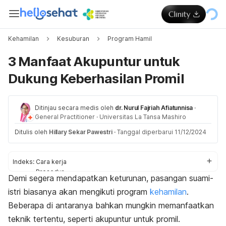
Kehamilan
Kesuburan
Program Hamil
3 Manfaat Akupuntur untuk
Dukung Keberhasilan Promil
Ditinjau secara medis oleh
dr. Nurul Fajriah Afiatunnisa
·
General Practitioner
·
Universitas La Tansa Mashiro
Ditulis oleh
Hillary Sekar Pawestri
·
Tanggal diperbarui 11/12/2024
Indeks:
Cara kerja
Prosedur
Demi segera mendapatkan keturunan, pasangan suami-
Fungsi
istri biasanya akan mengikuti program
kehamilan
.
Untuk suami
Beberapa di antaranya bahkan mungkin memanfaatkan
teknik tertentu, seperti akupuntur untuk promil.