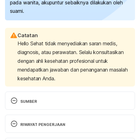
pada wanita, akupuntur sebaiknya dilakukan oleh
suami.
Catatan
Hello Sehat tidak menyediakan saran medis,
diagnosis, atau perawatan. Selalu konsultasikan
dengan ahli kesehatan profesional untuk
mendapatkan jawaban dan penanganan masalah
kesehatan Anda.
SUMBER
Wang, Q., Deng, H., Cheng, K., Huang, Z., Yin, X., 
Zhou, Y., Yang, Y., Shen, W., Zhao, L., & Shen, X. 
RIWAYAT PENGERJAAN
(2019). Manual acupuncture for the infertile female 
with polycystic ovary syndrome (PCOS): Study 
Versi Terbaru