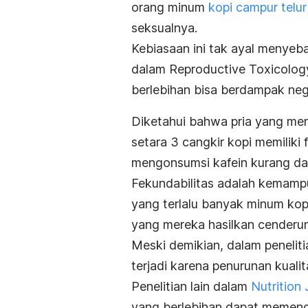
orang minum
kopi campur telu
seksualnya.
Kebiasaan ini tak ayal menyeba
dalam
Reproductive Toxicolo
berlebihan bisa berdampak nega
Diketahui bahwa pria yang men
setara 3 cangkir kopi memiliki 
mengonsumsi kafein kurang dar
Fekundabilitas adalah kemampu
yang terlalu banyak minum kopi
yang mereka hasilkan cenderung
Meski demikian, dalam peneliti
terjadi karena penurunan kuali
Penelitian lain dalam
Nutrition 
yang berlebihan dapat memenga