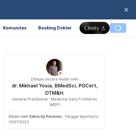
Komunitas
Booking Dokter
Ditinjau secara medis oleh
dr. Mikhael Yosia, BMedSci, PGCert,
DTM&H.
General Practitioner · Medicine Sans Frontières
(MSF)
Ditulis oleh
Satria Aji Purwoko
·
Tanggal diperbarui
10/07/2023