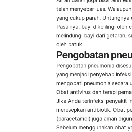
Aliran darah juga bisa terinfeks
telah menyebar luas. Walaupu
yang cukup parah. Untungnya ef
Pasalnya, bayi dikelilingi ole
melindungi bayi dari getaran, 
oleh batuk.
Pengobatan pneu
Pengobatan pneumonia disesua
yang menjadi penyebab infeks
mengobati pneumonia secara 
Obat antivirus dan terapi per
Jika Anda terinfeksi penyakit i
meresepkan antibiotik. Obat pe
(paracetamol) juga aman digu
Sebelum menggunakan obat yan