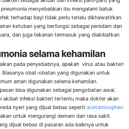
i bakteri sebagai akibat dari infeksi paru-paru yang
n pneumonia menyebabkan ibu mengalami batuk
ek terhadap bayi tidak perlu terlalu dikhawatirkan.
h cairan ketuban yang berfungsi sebagai peredam dan
suara, dan juga tekanan termasuk yang diakibatkan
monia selama kehamilan
ikan pada penyebabnya, apakah virus atau bakteri
i. Biasanya obat-obatan yang digunakan untuk
umum aman digunakan selama kehamilan.
napasan bisa digunakan sebagai pengobatan awal.
ni akibat infeksi bakteri tertentu maka dokter akan
reda nyeri yang dijual bebas seperti
acetaminophen
nakan untuk mengurangi demam dan rasa sakit.
g dijual bebas di pasaran ada baiknya untuk