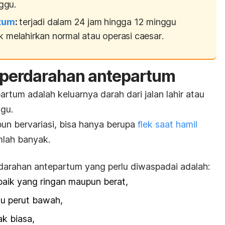
ggu.
tum
:
terjadi dalam 24 jam hingga 12 minggu
ik melahirkan normal atau operasi
caesar
.
 perdarahan antepartum
rtum adalah keluarnya darah dari jalan lahir atau
ggu.
un bervariasi, bisa hanya berupa
flek saat hamil
mlah banyak.
darahan antepartum yang perlu diwaspadai adalah:
baik yang ringan maupun berat,
au perut bawah,
ak biasa,