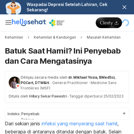
Waspadai Depresi Setelah Lahiran, Cek
Sekarang!
Kehamilan
Kehamilan & Kandungan
Masalah Kehamilan
Batuk Saat Hamil? Ini Penyebab
dan Cara Mengatasinya
Ditinjau secara medis oleh
dr. Mikhael Yosia, BMedSci,
PGCert, DTM&H.
·
General Practitioner
·
Medicine Sans
Frontières (MSF)
Ditulis oleh
Hillary Sekar Pawestri
·
Tanggal diperbarui 25/02/2023
Indeks:
Penyebab
Bahaya
Dari sekian jenis
infeksi yang menyerang saat hamil
,
Cara mengatasi
beberapa di antaranya ditandai dengan batuk. Selain