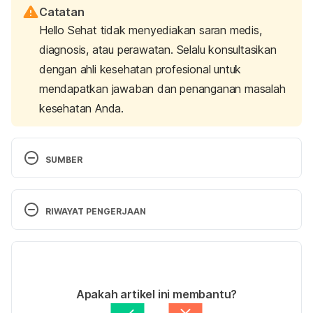
Catatan
Hello Sehat tidak menyediakan saran medis,
diagnosis, atau perawatan. Selalu konsultasikan
dengan ahli kesehatan profesional untuk
mendapatkan jawaban dan penanganan masalah
kesehatan Anda.
SUMBER
Improving Breaststroke Technique | Swimming Tips 
and Advice
. Masters Swimming Hub. Retrieved 21 
RIWAYAT PENGERJAAN
August 2024, from 
https://www.swimming.org/masters/improving-your-
Versi Terbaru
breaststroke-technique/
.
27/08/2024
Best swimming stroke for weight loss | Benefits of 
Ditulis oleh 
Karinta Ariani Setiaputri
Apakah artikel ini membantu?
the strokes
. Just Swim. Retrieved 21 August 2024, 
Ditinjau secara medis oleh
dr. Patricia Lukas 