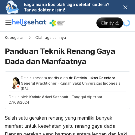
Bagaimana tips olahraga setelah cedera?
Tanya dokter di sini!
Kebugaran
Olahraga Lainnya
Panduan Teknik Renang Gaya
Dada dan Manfaatnya
Ditinjau secara medis oleh
dr. Patricia Lukas Goentoro
·
General Practitioner
·
Rumah Sakit Universitas Indonesia
(RSUI)
Ditulis oleh
Karinta Ariani Setiaputri
·
Tanggal diperbarui
27/08/2024
Salah satu gerakan renang yang memiliki banyak
manfaat untuk kesehatan yaitu renang gaya dada.
Dengan gerakan yang harmonis antara lengan dan kaki,