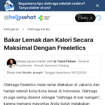
Bagaimana tips olahraga setelah cedera?
Tanya dokter di sini!
Kebugaran
Olahraga Kardio
Bakar Lemak dan Kalori Secara
Maksimal Dengan Freeletics
Ditinjau secara medis oleh
dr. Yusra Firdaus
·
General
Practitioner
·
Rumah Vaksinasi Ciledug
Ditulis oleh
Novita Joseph
·
Tanggal diperbarui 18/12/2020
Olahraga freeletics mulai ramai dilakukan di Jakarta dan
hampir seluruh kota-kota besar di Indonesia. Olahraga
ini juga sering disebut sebagai “olahraga di luar ruangan”,
karena memang mayoritas Anda butuh melakukan