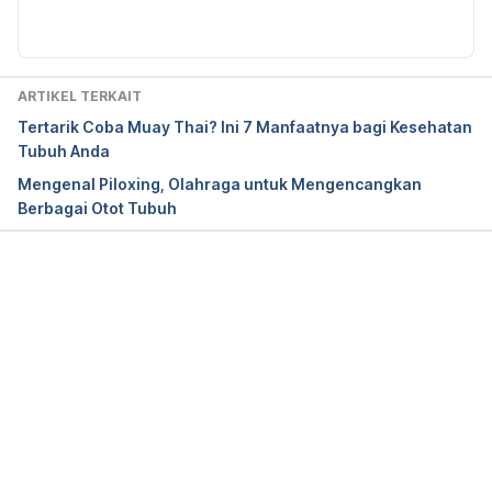
https://www.freeletics.com/en/blog/the-benefits-
of-training-outdoors/
 Diakses pada 26 Juli 2017
ARTIKEL TERKAIT
Tertarik Coba Muay Thai? Ini 7 Manfaatnya bagi Kesehatan
Tubuh Anda
Mengenal Piloxing, Olahraga untuk Mengencangkan
Berbagai Otot Tubuh
Memuat...