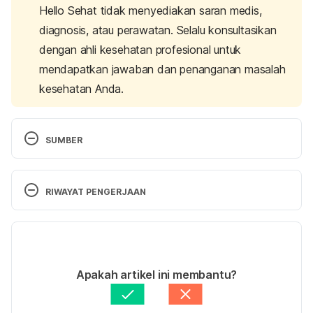
Hello Sehat tidak menyediakan saran medis,
diagnosis, atau perawatan. Selalu konsultasikan
dengan ahli kesehatan profesional untuk
mendapatkan jawaban dan penanganan masalah
kesehatan Anda.
SUMBER
Beginners Guide to Freeletics 
https://www.freeletics.com/en/blog/a-beginners-
RIWAYAT PENGERJAAN
guide-to-freeletics-/
 Diakses pada 26 Juli 2017
Versi Terbaru
Outdoor Exercise Benefit 
https://www.everydayhealth.com/fitness/outdoor-
18/12/2020
exercise-benefits.aspx
 Diakses pada 26 Juli 2017
Ditulis oleh 
Novita Joseph
Apakah artikel ini membantu?
Ditinjau secara medis oleh
dr. Yusra Firdaus
The Benefit od Training Outdoors 
Diperbarui oleh: 
Satria Aji Purwoko