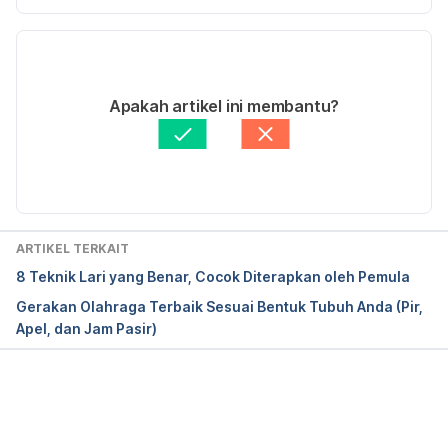
Versi Terbaru
Piloxing Exercise 
https://www.nytimes.com/2014/03/06/fashion/Pilo
18/12/2020
xing-Exercise-Class-Pilates-Boxing-Dance.html?
Ditulis oleh 
Novita Joseph
Apakah artikel ini membantu?
_r=0 Diakses pada 6 Juni 2017
Ditinjau secara medis oleh
dr. Yusra Firdaus
Diperbarui oleh: 
Satria Aji Purwoko
ARTIKEL TERKAIT
8 Teknik Lari yang Benar, Cocok Diterapkan oleh Pemula
Gerakan Olahraga Terbaik Sesuai Bentuk Tubuh Anda (Pir,
Apel, dan Jam Pasir)
Memuat...