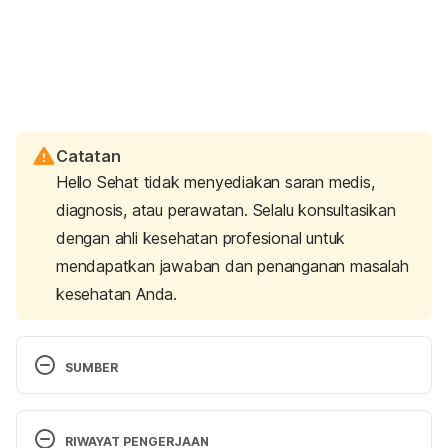
Catatan
Hello Sehat tidak menyediakan saran medis,
diagnosis, atau perawatan. Selalu konsultasikan
dengan ahli kesehatan profesional untuk
mendapatkan jawaban dan penanganan masalah
kesehatan Anda.
SUMBER
What Is a ‘Mild Heart Attack’ (and Is It a Big Deal 
or Not?). Retrieved 28 May 2020, from 
RIWAYAT PENGERJAAN