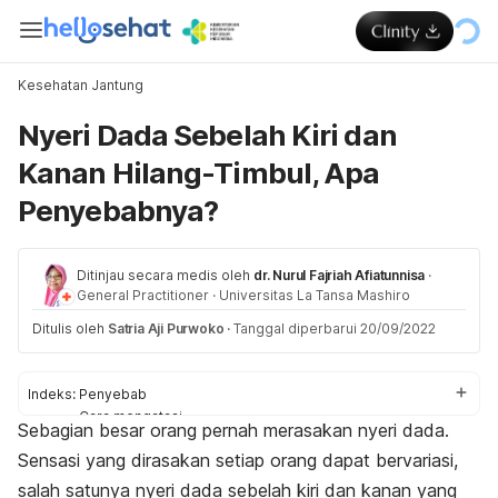
Kesehatan Jantung
Nyeri Dada Sebelah Kiri dan
Kanan Hilang-Timbul, Apa
Penyebabnya?
Ditinjau secara medis oleh
dr. Nurul Fajriah Afiatunnisa
·
General Practitioner
·
Universitas La Tansa Mashiro
Ditulis oleh
Satria Aji Purwoko
·
Tanggal diperbarui 20/09/2022
Indeks:
Penyebab
Cara mengatasi
Sebagian besar orang pernah merasakan nyeri dada.
Kapan perlu ke dokter?
Sensasi yang dirasakan setiap orang dapat bervariasi,
salah satunya nyeri dada sebelah kiri dan kanan yang