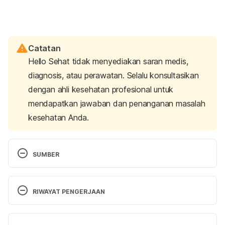
Catatan
Hello Sehat tidak menyediakan saran medis,
diagnosis, atau perawatan. Selalu konsultasikan
dengan ahli kesehatan profesional untuk
mendapatkan jawaban dan penanganan masalah
kesehatan Anda.
SUMBER
Angina (Chest Pain)
. American Heart Association. 
(2021). Retrieved 11 September 2022, from 
RIWAYAT PENGERJAAN
https://www.heart.org/en/health-topics/heart-
attack/angina-chest-pain
Versi Terbaru