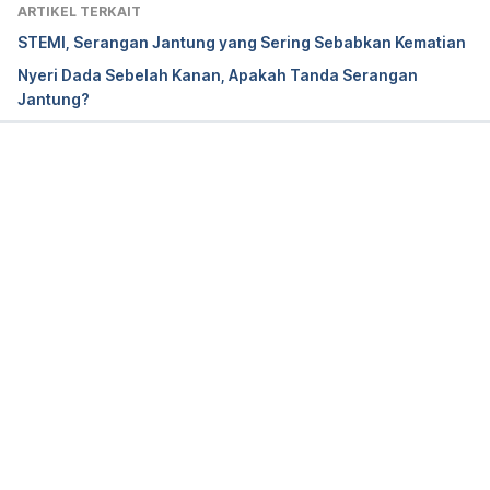
media/20230925/4943963/cegah-penyakit-
ARTIKEL TERKAIT
jantung-dengan-menerapkan-perilaku-cerdik-dan-
STEMI, Serangan Jantung yang Sering Sebabkan Kematian
patuh/
Nyeri Dada Sebelah Kanan, Apakah Tanda Serangan
Jantung?
Pasien jantung di Indonesia didominasi usia 
produktif. 
(2024). GoodStats. Retrieved May 29, 
2025, from 
https://data.goodstats.id/statistic/pasien-jantung-
Memuat...
di-indonesia-didominasi-usia-produktif-79yo9
Kumpulan data fasilitas kesehatan di Indonesia 5 
tahun terakhir hingga 2023. 
(2024). 
DataIndonesia.id. Retrieved May 29, 2025, from 
https://assets.dataindonesia.id/2024/10/21/172949
5451796-8-PPT-Report-Kumpulan-Data-Fasilitas-
Kesehatan-di-Indonesia-5-Tahun-Terakhir-hingga-
2023.pdf