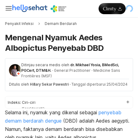
Penyakit Infeksi
Demam Berdarah
Mengenal Nyamuk Aedes
Albopictus Penyebab DBD
Ditinjau secara medis oleh
dr. Mikhael Yosia, BMedSci,
PGCert, DTM&H.
·
General Practitioner
·
Medicine Sans
Frontières (MSF)
Ditulis oleh
Hillary Sekar Pawestri
·
Tanggal diperbarui 25/04/2024
Indeks:
Ciri-ciri
Karakteristik
Selama ini, nyamuk yang dikenal sebagai
penyebab
Siklus hidup
demam berdarah dengue
(DBD) adalah
Aedes aegypti.
Pencegahan
Namun, faktanya demam berdarah bisa disebabkan
oleh nyamuk lain, yaitu
Aedes albopictus
.