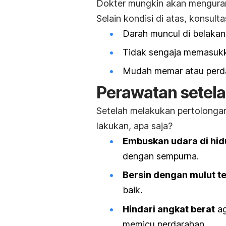
Dokter mungkin akan menguran
Selain kondisi di atas, konsultas
Darah muncul di belakan
Tidak sengaja memasukk
Mudah memar atau perda
Perawatan setel
Setelah melakukan pertolonga
lakukan, apa saja?
Embuskan udara di hid
dengan sempurna.
Bersin dengan mulut t
baik.
Hindari angkat berat
ag
memicu perdarahan.