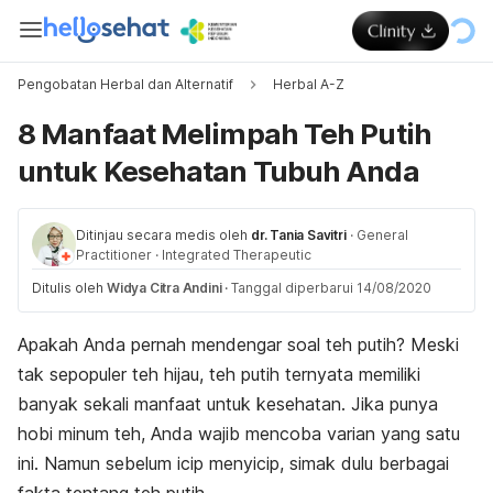
Pengobatan Herbal dan Alternatif
Herbal A-Z
8 Manfaat Melimpah Teh Putih
untuk Kesehatan Tubuh Anda
Ditinjau secara medis oleh
dr. Tania Savitri
·
General
Practitioner
·
Integrated Therapeutic
Ditulis oleh
Widya Citra Andini
·
Tanggal diperbarui 14/08/2020
Apakah Anda pernah mendengar soal teh putih? Meski
tak sepopuler teh hijau, teh putih ternyata memiliki
banyak sekali manfaat untuk kesehatan. Jika punya
hobi minum teh, Anda wajib mencoba varian yang satu
ini. Namun sebelum icip menyicip, simak dulu berbagai