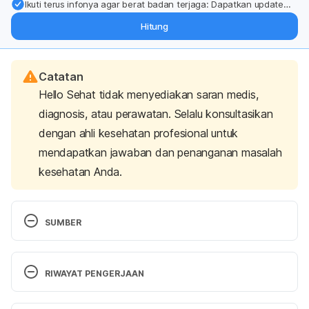
Ikuti terus infonya agar berat badan terjaga: Dapatkan update
dari pakar mengenai dukungan dan perawatan berat badan
Hitung
langsung ke inbox Anda.
Catatan
Hello Sehat tidak menyediakan saran medis,
diagnosis, atau perawatan. Selalu konsultasikan
dengan ahli kesehatan profesional untuk
mendapatkan jawaban dan penanganan masalah
kesehatan Anda.
SUMBER
10 Impressive Benefits of White Tea
RIWAYAT PENGERJAAN
https://www.healthline.com/nutrition/white-tea-
benefits
 accessed on April 24th 2019
Versi Terbaru