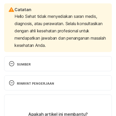
Catatan
Hello Sehat tidak menyediakan saran medis,
diagnosis, atau perawatan. Selalu konsultasikan
dengan ahli kesehatan profesional untuk
mendapatkan jawaban dan penanganan masalah
kesehatan Anda.
SUMBER
WebMD. 
Cajeput Oil
. Accessed on September 13th, 
2019.
RIWAYAT PENGERJAAN
Jun YS, Kang P, Min SS, Lee JM, Kim HK, Seol GH. 
Versi Terbaru
Effect of eucalyptus oil inhalation on pain and 
inflammatory responses after total knee 
29/11/2019
replacement: a randomized clinical trial
. 
Evid Based 
Ditulis oleh 
Aprinda Puji
Apakah artikel ini membantu?