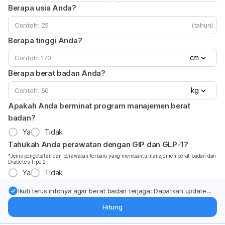
Berapa usia Anda?
(tahun)
Berapa tinggi Anda?
cm
Berapa berat badan Anda?
kg
Apakah Anda berminat program manajemen berat
badan?
Ya
Tidak
Tahukah Anda perawatan dengan GIP dan GLP-1?
*Jenis pengobatan dan perawatan terbaru yang membantu manajemen berat badan dan
Diabetes Tipe 2
Ya
Tidak
Ikuti terus infonya agar berat badan terjaga: Dapatkan update
dari pakar mengenai dukungan dan perawatan berat badan
Hitung
langsung ke inbox Anda.