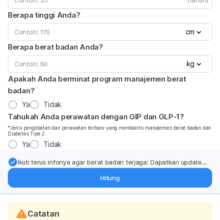
(tahun)
Berapa tinggi Anda?
cm
Berapa berat badan Anda?
kg
Apakah Anda berminat program manajemen berat
badan?
Ya
Tidak
Tahukah Anda perawatan dengan GIP dan GLP-1?
*Jenis pengobatan dan perawatan terbaru yang membantu manajemen berat badan dan
Diabetes Tipe 2
Ya
Tidak
Ikuti terus infonya agar berat badan terjaga: Dapatkan update
dari pakar mengenai dukungan dan perawatan berat badan
Hitung
langsung ke inbox Anda.
Catatan