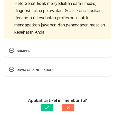
Hello Sehat tidak menyediakan saran medis,
diagnosis, atau perawatan. Selalu konsultasikan
dengan ahli kesehatan profesional untuk
mendapatkan jawaban dan penanganan masalah
kesehatan Anda.
SUMBER
Differences Between Childrens and Adult 
https://www.rch.org.au/studentorientation/Differen
RIWAYAT PENGERJAAN
ces_between_children_and_adults/
 accessed on 
August 7th 2019
Versi Terbaru
Fennel 
15/08/2019
https://www.webmd.com/vitamins/ai/ingredientmon
Ditulis oleh 
Widya Citra Andini
Apakah artikel ini membantu?
o-311/fennel
  accessed on August 7th 2019
Ditinjau secara medis oleh
dr. Tania Savitri
Diperbarui oleh: 
Ajeng Quamila