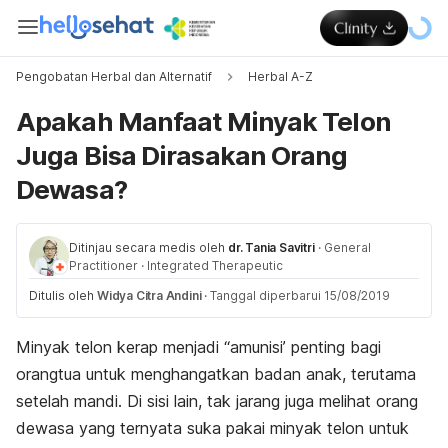
Pengobatan Herbal dan Alternatif
Herbal A-Z
Apakah Manfaat Minyak Telon
Juga Bisa Dirasakan Orang
Dewasa?
Ditinjau secara medis oleh
dr. Tania Savitri
·
General
Practitioner
·
Integrated Therapeutic
Ditulis oleh
Widya Citra Andini
·
Tanggal diperbarui 15/08/2019
Minyak telon kerap menjadi “amunisi’ penting bagi
orangtua untuk menghangatkan badan anak, terutama
setelah mandi. Di sisi lain, tak jarang juga melihat orang
dewasa yang ternyata suka pakai minyak telon untuk