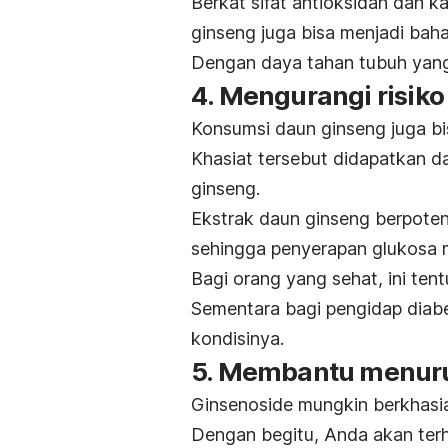
Berkat sifat antioksidan dan k
ginseng juga bisa menjadi bah
Dengan daya tahan tubuh yang 
4. Mengurangi risiko
Konsumsi daun ginseng juga b
Khasiat tersebut didapatkan dar
ginseng.
Ekstrak daun ginseng berpoten
sehingga penyerapan glukosa m
Bagi orang yang sehat, ini ten
Sementara bagi pengidap diabe
kondisinya.
5. Membantu menuru
Ginsenoside mungkin berkhas
Dengan begitu, Anda akan terh