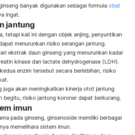
n ginseng banyak digunakan sebagai formula
obat
a ingat.
n jantung
, tetapi kali ini dengan objek anjing, penyuntikan
dapat menurunkan risiko serangan jantung.
dari ekstrak daun ginseng yang menurunkan kadar
reatin kinase dan
lactate dehydrogenase
(LDH).
edua enzim tersebut secara berlebihan, risiko
kat.
ng juga akan meningkatkan kinerja otot jantung
egitu, risiko jantung koroner dapat berkurang.
tem imun
tama pada ginseng, ginsenoside memiliki berbagai
unya memelihara sistem imun.