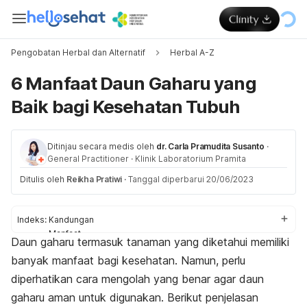
Pengobatan Herbal dan Alternatif
Herbal A-Z
6 Manfaat Daun Gaharu yang
Baik bagi Kesehatan Tubuh
Ditinjau secara medis oleh
dr. Carla Pramudita Susanto
·
General Practitioner
·
Klinik Laboratorium Pramita
Ditulis oleh
Reikha Pratiwi
·
Tanggal diperbarui 20/06/2023
Indeks:
Kandungan
Manfaat
Daun gaharu termasuk tanaman yang diketahui memiliki
Cara mengonsumsi
banyak manfaat bagi kesehatan. Namun, perlu
Perhatian
diperhatikan cara mengolah yang benar agar daun
gaharu aman untuk digunakan. Berikut penjelasan