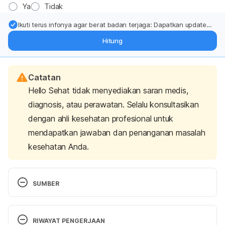
Ya
Tidak
Ikuti terus infonya agar berat badan terjaga: Dapatkan update
dari pakar mengenai dukungan dan perawatan berat badan
Hitung
langsung ke inbox Anda.
Catatan
Hello Sehat tidak menyediakan saran medis,
diagnosis, atau perawatan. Selalu konsultasikan
dengan ahli kesehatan profesional untuk
mendapatkan jawaban dan penanganan masalah
kesehatan Anda.
SUMBER
Batubara, R., Nurminah, M., Hanum, T., & Surjanto, 
S. (2019). Potency of Gaharu leaves that grows 
RIWAYAT PENGERJAAN