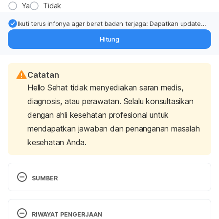
Ya
Tidak
Ikuti terus infonya agar berat badan terjaga: Dapatkan update
dari pakar mengenai dukungan dan perawatan berat badan
Hitung
langsung ke inbox Anda.
Catatan
Hello Sehat tidak menyediakan saran medis,
diagnosis, atau perawatan. Selalu konsultasikan
dengan ahli kesehatan profesional untuk
mendapatkan jawaban dan penanganan masalah
kesehatan Anda.
SUMBER
Skidmore-Roth, Linda. Mosby’s Handbook Of 
Herbs & Natural Supplements. St. Louis, MO: 
RIWAYAT PENGERJAAN