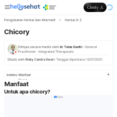
Pengobatan Herbal dan Alternatif
Herbal A-Z
Chicory
Ditinjau secara medis oleh
dr. Tania Savitri
·
General
Practitioner
·
Integrated Therapeutic
Ditulis oleh
Risky Candra Swari
·
Tanggal diperbarui 12/01/2021
Indeks:
Manfaat
Dosis
Manfaat
Efek Samping
Untuk apa chicory?
Keamanan
Interaksi
Iklan