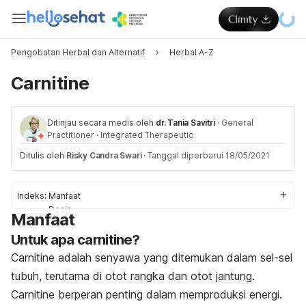
Pengobatan Herbal dan Alternatif
Herbal A-Z
Carnitine
Ditinjau secara medis oleh
dr. Tania Savitri
·
General
Practitioner
·
Integrated Therapeutic
Ditulis oleh
Risky Candra Swari
·
Tanggal diperbarui 18/05/2021
Indeks:
Manfaat
Dosis
Manfaat
Efek Samping
Untuk apa carnitine?
Keamanan
Interaksi
Carnitine adalah senyawa yang ditemukan dalam sel-sel
tubuh, terutama di otot rangka dan otot jantung.
Carnitine berperan penting dalam memproduksi energi.