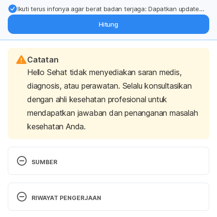
Ikuti terus infonya agar berat badan terjaga: Dapatkan update
dari pakar mengenai dukungan dan perawatan berat badan
Hitung
langsung ke inbox Anda.
Catatan
Hello Sehat tidak menyediakan saran medis,
diagnosis, atau perawatan. Selalu konsultasikan
dengan ahli kesehatan profesional untuk
mendapatkan jawaban dan penanganan masalah
kesehatan Anda.
SUMBER
Skidmore-Roth, Linda. Mosby’s Handbook Of 
Herbs & Natural Supplements. St. Louis, MO: 
RIWAYAT PENGERJAAN
Mosby, 2001. Print version. page 143
Versi Terbaru