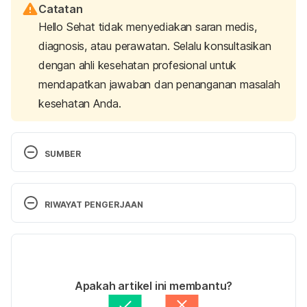
Catatan
Hello Sehat tidak menyediakan saran medis,
diagnosis, atau perawatan. Selalu konsultasikan
dengan ahli kesehatan profesional untuk
mendapatkan jawaban dan penanganan masalah
kesehatan Anda.
SUMBER
Bad Breath. 
(2023). American Dental Association. 
Retrieved October 27, 2023, from 
RIWAYAT PENGERJAAN
https://www.mouthhealthy.org/all-topics-a-z/bad-
breath/
Versi Terbaru
Bad breath: What causes it and what to do about 
06/11/2023
it.
 (2019). Harvard Health. Retrieved October 27, 
Ditulis oleh 
Satria Aji Purwoko
Apakah artikel ini membantu?
2023, from 
Ditinjau secara medis oleh
dr. Mikhael Yosia, 