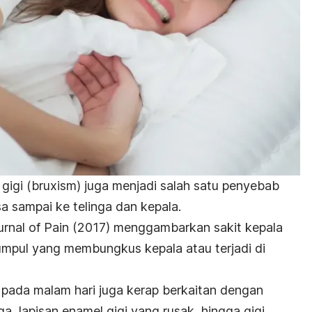
igi (
bruxism
) juga menjadi salah satu penyebab
sa sampai ke telinga dan kepala.
urnal of Pain
(2017)
menggambarkan sakit kepala
umpul yang membungkus kepala atau terjadi di
pada malam hari juga kerap berkaitan dengan
nga, lapisan enamel gigi yang rusak, hingga gigi