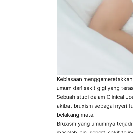
Kebiasaan menggemeretakkan g
umum dari sakit gigi yang tera
Sebuah studi dalam
Clinical Jo
akibat
bruxism
sebagai nyeri t
belakang mata.
Bruxism
yang umumnya terjadi 
masalah lain, seperti sakit teli