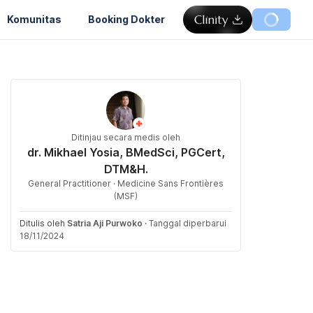
Komunitas
Booking Dokter
Ditinjau secara medis oleh
dr. Mikhael Yosia, BMedSci, PGCert,
DTM&H.
General Practitioner · Medicine Sans Frontières
(MSF)
Ditulis oleh
Satria Aji Purwoko
·
Tanggal diperbarui
18/11/2024