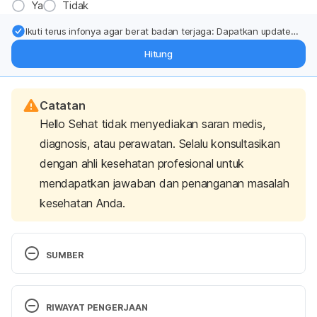
Ya
Tidak
Ikuti terus infonya agar berat badan terjaga: Dapatkan update
dari pakar mengenai dukungan dan perawatan berat badan
Hitung
langsung ke inbox Anda.
Catatan
Hello Sehat tidak menyediakan saran medis,
diagnosis, atau perawatan. Selalu konsultasikan
dengan ahli kesehatan profesional untuk
mendapatkan jawaban dan penanganan masalah
kesehatan Anda.
SUMBER
Can eating certain foods help improve your 
cholesterol levels?. (2021). Retrieved 25 June 2021, 
RIWAYAT PENGERJAAN
from https://www.mayoclinic.org/diseases-