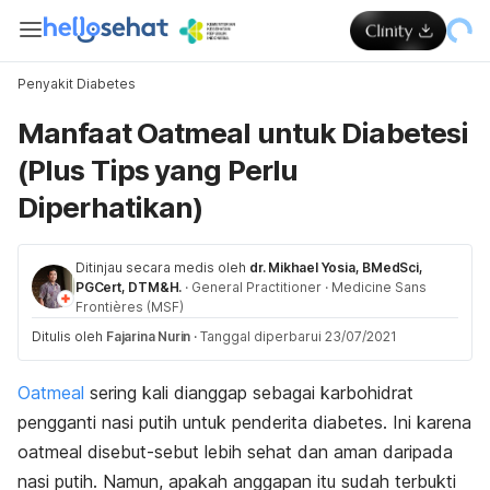
Penyakit Diabetes
Manfaat Oatmeal untuk Diabetesi
(Plus Tips yang Perlu
Diperhatikan)
Ditinjau secara medis oleh
dr. Mikhael Yosia, BMedSci,
PGCert, DTM&H.
·
General Practitioner
·
Medicine Sans
Frontières (MSF)
Ditulis oleh
Fajarina Nurin
·
Tanggal diperbarui 23/07/2021
Oatmeal
sering kali dianggap sebagai karbohidrat
pengganti nasi putih untuk penderita diabetes. Ini karena
oatmeal disebut-sebut lebih sehat dan aman daripada
nasi putih. Namun, apakah anggapan itu sudah terbukti